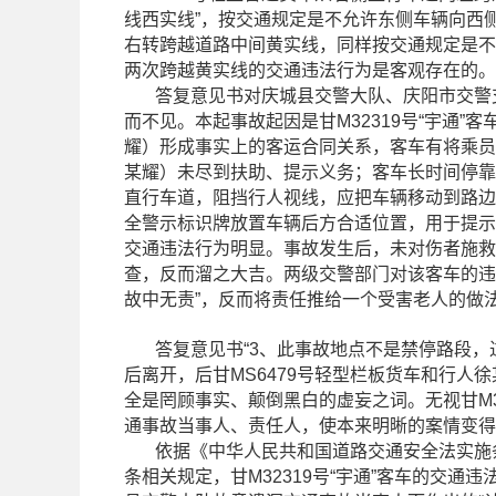
线西实线”，按交通规定是不允许东侧车辆向西侧
右转跨越道路中间黄实线，同样按交通规定是不允
两次跨越黄实线的交通违法行为是客观存在的。
答复意见书对庆城县交警大队、庆阳市交警支队
而不见。本起事故起因是甘M32319号“宇通”客
耀）形成事实上的客运合同关系，客车有将乘员
某耀）未尽到扶助、提示义务；客车长时间停靠
直行车道，阻挡行人视线，应把车辆移动到路边
全警示标识牌放置车辆后方合适位置，用于提示后
交通违法行为明显。事故发生后，未对伤者施救
查，反而溜之大吉。两级交警部门对该客车的违
故中无责”，反而将责任推给一个受害老人的做
答复意见书“3、此事故地点不是禁停路段，过
后离开，后甘MS6479号轻型栏板货车和行人徐
全是罔顾事实、颠倒黑白的虚妄之词。无视甘M3
通事故当事人、责任人，使本来明晰的案情变得
依据《中华人民共和国道路交通安全法实施条例
条相关规定，甘M32319号“宇通”客车的交