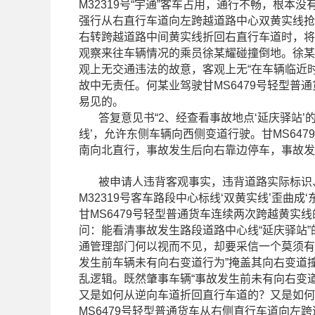
M32319号“宇通”客车占用，通行不畅，根
强行从右直行车道向左跨越道路中心双黄实线抢
右转跨越道路中间黄实线折回右直行车道时，将从
观察来往车辆情况的乘员徐某耀碰撞倒地。徐某
观上无交通违法的故意，客观上无“在车辆临近
故中无责任。何某业驾驶甘MS6479号轻型普
易见的。
答复意见书“2、经查看事故地点‘延庆驿站’
线’，允许东侧车辆向西侧变道行驶。甘MS647
南向北直行，事故发生后向右靠边停车，事故发
被申请人违背客观事实，违背道路实际标识、标
M32319号客车路段中心标线‘双黄实线’歪曲成
甘MS6479号轻型普通货车连续两次跨越黄实
问：能看清事故发生路段道路中心线“延庆驿站
通管理部门何以视而不见，却要采信一个莫须有的
发生前车辆未有向右变道行为”掩盖其向右变道
乱逻辑。既然肇事车辆“事故发生前未有向右变道
又是如何从逆向车道折回直行车道的？又是如何
MS6479号轻型普通货车从右侧直行车道向左