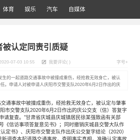
体育
娱乐
汽车
自媒体
者被认定同责引质疑
2020-07-03 10:55
我要评论
(
)
字号+
7日发生的一起道路交通事故中被撞成重伤，经抢救无效身亡，被认
任。申请人对被申请人庆阳市交警支队2020年6月2日作出的庆
道路交通事故中被撞成重伤，经抢救无效身亡，被认定与肇事
市交警支队2020年6月2日作出的庆公交支（信）答复字
特申请复查。”甘肃省庆城县庆城镇居民徐某强致函有关部
2号《信访事项答复意见书》；同时撤销庆城县交警大队作
交通事故认定书》、庆阳市交警支队作出庆公交复字结论（2020）
法重新调查本起道路交通事故，查明事实真相，准确认定事故