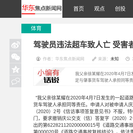
首页
观点
创投
体育
驾驶员违法超车致人亡 受害
作者：华东焦点新闻网
来源：
未知
我父亲徐某耀在2020年4月
定与肇事货车驾驶人承担同等责
“我父亲徐某耀在2020年4月7日发生的一起
货车驾驶人承担同等责任。申请人对被申请人庆阳
（2020）2号《信访事项答复意见书》不服，
门，要求撤销庆公交支（信）答复字（2020）
出的第622821120200000015号《道路
第000020号《道路交通事故复核结论》，依