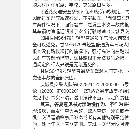
均为村民住宅点、学校，交叉路口居多。
《道路交通安全条例》第40条第5款规定，“
因而行车理应减速行驶，不能超车。”而肇事车
车条件情况下，强行超车，是发生本次事故的根本原
其车辆时速远远超过了安全行驶时速（庆城县
如果甘MS6479号轻型普通货车驾驶人何某
全可以避免。甘MS6479号轻型普通货车驾驶
根本没有路权通行的情况下，强行高速向左跨越
急刹车等制动措施，徐某耀根本无法紧急避险，
通规定的行人来说是无法避免的。
甘MS6479号轻型普通货车驾驶人何某业、甘
交通事故的全部原因。
庆城县交警大队第6228211202000000
论（2020）第000020号《道路交通事故复
意见书》事实不清，适用法律不当，认定的责任
其三，答复意见书对涉嫌慢作为、不作为进
理法规，而发生重大事故，致人重伤、死亡或者
役；交通运输肇事后逃逸或者有其他特别恶劣情
的，处七年以上有期徒刑。庆城县交警大队对涉