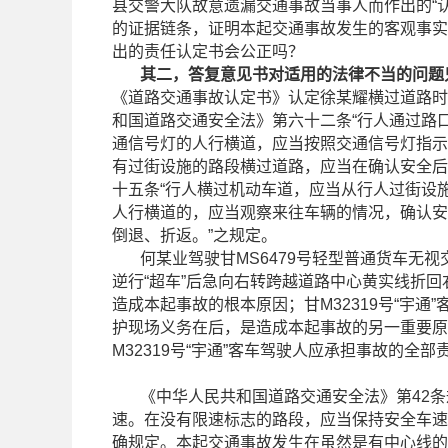
县交警大队故意遗漏交通事故当事人而作出的“
的证据链条，证明本起交通事故发生的客观事实
出的责任认定书会公正吗？
其二，答复意见书对适用的法律不当的问题
《道路交通事故认定书》认定徐某耀横过道路时
和国道路交通安全法》第六十二条“行人通过路
通信号灯的人行横道，应当按照交通信号灯指示
有过街设施的路段横过道路，应当在确认安全后
十五条“行人横过机动车道，应当从行人过街设
人行横道的，应当观察来往车辆的情况，确认安
倒退、折返。”之规定。
何某业驾驶甘MS6479号轻型普通货车无视
逆行“超车”后急向右转跨越道路中心黄实线折
造成本起事故的根本原因；甘M32319号“宇
护现场义务在后，是造成本起事故的另一重要原因
M32319号“宇通”客车驾驶人应承担事故的全部
《中华人民共和国道路交通安全法》第42条
速。在没有限速标志的路段，应当保持安全车速
确规定。本起交通事故发生在虽然是有中心线的