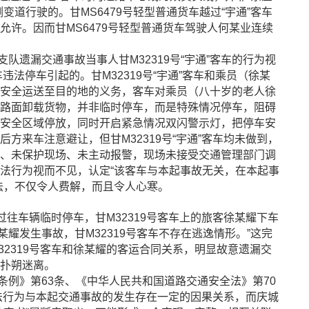
变道行驶的。甘MS6479号轻型普通货车越过“宇通”客车
许。因而甘MS6479号轻型普通货车驾驶人何某业连续
遗漏交通事故当事人甘M32319号“宇通”客车的行为视
车违法停车引起的。甘M32319号“宇通”客车和乘员（徐某
安全运送至目的地的义务，客车对乘员（八十岁的老人徐
路面卸载货物，并非临时停车，而是特殊情况停车，阻碍
安全区域停放，同时开启紧急情况双闪警示灯，把停车安
方来车注意避让，但甘M32319号“宇通”客车均未做到，
、未保护现场、未主动报警，现场未接受交通管理部门调
法行为视而不见，认定“该客车与本起事故无关，在本起事
法，不仅令人费解，而且令人心寒。
往车辆临时停车，甘M32319号客车上的旅客徐某耀下车
某耀发生事故，甘M32319号客车不存在逃逸情形。”这完
2319号客车和徐某耀的客运合同关系，明显故意遗漏交
扑朔迷离。
》第63条、《中华人民共和国道路交通安全法》第70
通违法行为与本起交通事故的发生存在一定的因果关系，而庆城