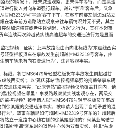
本没有路权的情况下，既未减速观察，更未停车等待，而是高速
道逆行驶入对向车道强行超车。越过“宇通”客车后，又急
甘M32319号“宇通”客车下车，在客车前部左侧边沿站立
耀在客车前方道路站立观察来往车辆情况并无不妥，其主
时突然加速横穿或者中途倒退、折返”之行为，其在本起事
通货车连续两次跨越黄实线高速超车的交通违法行为是显而
的监控视频，证实：此事故路段由南向北标线为‘东虚线西实
9号轻型栏板货车在事故发生前超越甘M32319号客车，由
生前车辆未有向右变道行为”，违背客观事实。
线，将甘MS6479号轻型栏板货车事故发生前超越甘
‘东虚线西实线’；以“延庆驿站”监控视频牵强的掩盖肇事车辆
线的交通违法事实，“延庆驿站”监控视频仅能覆盖其院内，请
”的监控视频在哪里？事发路段双黄实线客观存在，两级交
监控视频？被申请人以“甘MS6479号轻型栏板货车事故
撞到徐某耀的交通违法事实，被申请人出现了自相矛盾的混
行为”，肇事车辆是如何超越甘M32319号客车的？超越后
将站立于道路中心线右侧的徐某耀碰倒的？何某业驾驶甘
跨道超越“宇通”客车时的道路中心线为双黄实线，并非“东虚