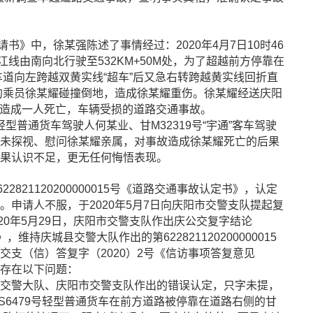
中，徐某强陈述了事情经过：2020年4月7日10时46
江线由南向北行驶至532KM+50M处，为了超越前方停靠在
行车道向左跨越双黄实线“超车”后又急右转跨越黄实线回折直
下车的乘员徐某耀碰撞倒地，造成徐某耀重伤。徐某耀经送庆阳
亡。造成一人死亡，车辆受损的道路交通事故。
型普通货车驾驶人何某业、甘M32319号“宇通”客车驾驶
未探视、慰问徐某耀亲属，对事故造成徐某耀死亡的后果
果认识不足，更无任何悔悟表现。
821120200000015号《道路交通事故认定书》，认定
申请人不服，于2020年5月7日向庆阳市交警支队提起复
20年5月29日，庆阳市交警支队作出庆公交复字结论
，维持庆城县交警大队作出的第622821120200000015
支（信）答复字（2020）2号《信访事项答复意见
存在以下问题：
交警大队、庆阳市交警支队作出的错误认定，只字未提，
6479号轻型普通货车在前方道路被停靠在道路右侧的甘