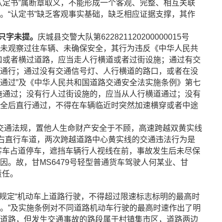
认定书”属断章取义，不能形成一个客观、完整、相互关联
。“认定书”缺乏客观事实基础，缺乏相应证据支撑，其作
只字未提。
庆城县交警大队第622821120200000015号
未观察过往车辆、未确保安全，其行为违反《中华人民共
口或者横过道路，应当走人行横道或者过街设施；通过有交
通行；通过没有交通信号灯、人行横道的路口，或者在没
通过”及《中华人民共和国道路交通安全法实施条例》第七
施通过；没有行人过街设施的，应当从人行横道通过；没有
全后直行通过，不得在车辆临近时突然加速横穿或者中途
交通法规，置他人生命财产安全于不顾，高速跨越双黄实线
回右直行车道，两次跨越道路中心黄实线的交通违法行为是
通”客车占道停车，遮挡车辆行人视线在前，事故发生后未尽保
。故，甘MS6479号轻型普通货车驾驶人何某业、甘
责任。
规定“机动车上道路行驶，不得超过限速标志标明的最高时
。”及实施条例对不同道路机动车行驶的最高时速作出了明
道路，但发生交通事故的路段属于村镇集市区，道路两边