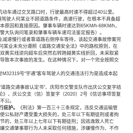
机动车通过交叉路口时，行驶最高时速不得超过40公里。
辆驾驶人何某业不顾道路条件，高速行驶，在根本不具备超
因和直接原因。肇事车辆时速达到65KM/h-68KM/h，
交警大队询问笔录和肇事车辆车速司法鉴定报告）。
业减速慢行或者靠道路右侧停车等待，该起交通事故惨案完
人何某业未充分遵照《道路交通安全法》中的路权原则，在
双黄实线逆向超车后突然右转跨越黄实线折回，未采取紧
导致本次事故的发生。在这种情况下，对一个完全按照交
M32319号“宇通”客车驾驶人的交通违法行为是造成本起
15号“道路交通事故认定书”、庆阳市交警支队作出庆公交复字结
核结论》、庆公交支（信）答复字（2020）2号《信访事项答复
不公。
行庇护。
《刑法》第一百三十三条规定，违反交通运输管
使公私财产遭受重大损失的，处三年以下有期徒刑或者拘
节的，处三年以上七年以下有期徒刑；因逃逸致人死亡
嫌交通肇事罪行为人未采取任何措施，涉嫌慢作为、不作