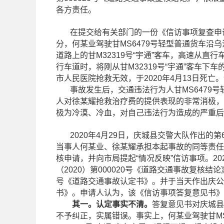
各方责任。
在提交给有关部门的一份《信访事项复查申请书》
分，何某业驾驶甘MS6479号轻型普通货车沿乌
道路上的甘M32319号“宇通”客车，高速从直
行车道时，将刚从甘M32319号“宇通”客车
市人民医院抢救无效，于2020年4月13日死
事故发生后，交通违法行为人甘MS6479号轻
人对徐某耀抢救治疗费的提供表现的非常消极，
极为冷漠、冷血，对自己违法行为造成的严重后
2020年4月29日，庆城县交警大队作出的第622
当事人何某业、徐某耀承担本起事故的同等责任。
核申请，并向市局提起“情况反映”信访事项。20
（2020）第000020号《道路交通事故复核结论》
号《道路交通事故认定书》。并于当天作出庆公交
书》。申请人认为，该《信访事项答复意见书》
其一。认定事实不清。
答复意见书对庆城县
不予纠正，实属错误。事实上，何某业驾驶甘MS